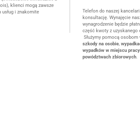
nois), klienci mogą zawsze
Telefon do naszej kancelari
m usług i znakomite
konsultację. Wynajęcie nasz
wynagrodzenie będzie płatn
część kwoty z uzyskanego 
Służymy pomocą osobom w 
szkody na osobie
,
wypadka
wypadków w miejscu pracy
powództwach zbiorowych
.
Nasze referencje