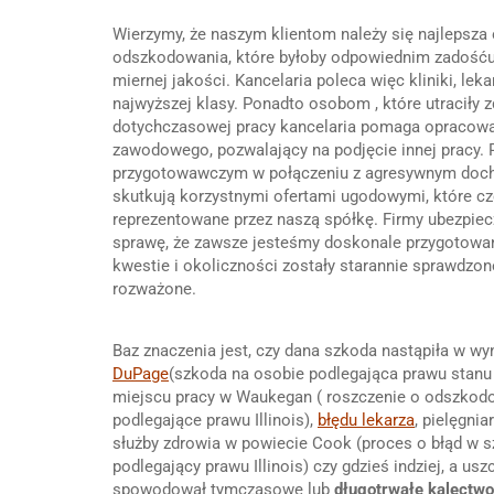
Wierzymy, że naszym klientom należy się najlepsz
odszkodowania, które byłoby odpowiednim zadośću
miernej jakości. Kancelaria poleca więc kliniki, leka
najwyższej klasy. Ponadto osobom , które utraciły
dotychczasowej pracy kancelaria pomaga opracowa
zawodowego, pozwalający na podjęcie innej pracy. 
przygotowawczym w połączeniu z agresywnym doc
skutkują korzystnymi ofertami ugodowymi, które c
reprezentowane przez naszą spółkę. Firmy ubezpiec
sprawę, że zawsze jesteśmy doskonale przygotowan
kwestie i okoliczności zostały starannie sprawdzon
rozważone.
Baz znaczenia jest, czy dana szkoda nastąpiła w w
DuPage
(szkoda na osobie podlegająca prawu stanu 
miejscu pracy w Waukegan ( roszczenie o odszkod
podlegające prawu Illinois),
błędu lekarza
, pielęgni
służby zdrowia w powiecie Cook (proces o błąd w sz
podlegający prawu Illinois) czy gdzieś indziej, a us
spowodował tymczasowe lub
długotrwałe kalectwo 