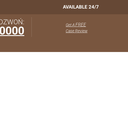
AVAILABLE 24/7
DZWOŃ:
FREE
Get A
-0000
Case Review