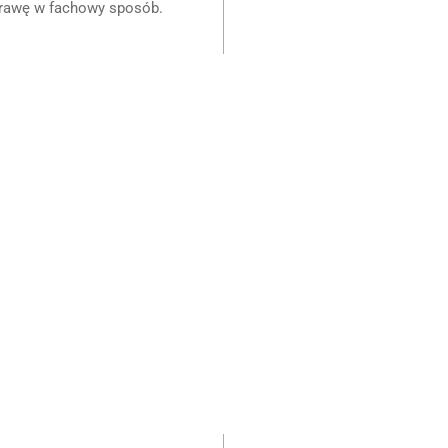
sprawę w fachowy sposób.
rzebujesz Pomocy Pra
SKONTAKTUJ SIĘ TERAZ