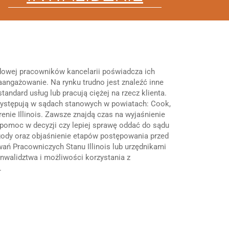
owej pracowników kancelarii poświadcza ich
aangażowanie. Na rynku trudno jest znaleźć inne
standard usług lub pracują ciężej na rzecz klienta.
występują w sądach stanowych w powiatach: Cook,
renie Illinois. Zawsze znajdą czas na wyjaśnienie
 pomoc w decyzji czy lepiej sprawę oddać do sądu
gody oraz objaśnienie etapów postępowania przed
ń Pracowniczych Stanu Illinois lub urzędnikami
inwalidztwa i możliwości korzystania z
.