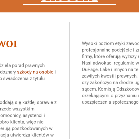
WOI
Wysoki poziom etyki zawod
profesjonalne podejście i z
firmy, które oferują wyższy 
Nasi adwokaci regularnie 
dziela porad prawnych
DuPage, Lake i innych na te
 doznały
szkody na osobie
i
zawiłych kwestii prawnych,
b świadczenia z tytułu
czy zakończyć na drodze u
.
sądem, Komisją Odszkodowa
orzekającymi o przyznaniu 
ubezpieczenia społecznego
oddają się każdej sprawie z
przede wszystkim
nomocnicy, asystenci i
obro klienta, więc nic
e kierują poszkodowanych w
acja utwierdza klientów w