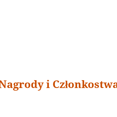
t.. Thank God I was the only one injured. Jon at Ankin Law got me 
0K policy.. So we received the maximum amount. Ankin Law was grea
POKAŻ WSZYSTKIE
Nagrody i Członkostw