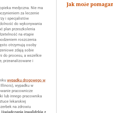
Jak może pomaga
a opieka medyczna. Nie ma
czynieniem za leczenie
rzy i specjalistów
 zdolność do wykonywania
ć plan przeszkolenia
Rzetelność na etapie
hodzeniem roszczenia
zęsto otrzymują osoby
zeniowe zdają sobie
i do procesu, a wszelkie
e, przeanalizowane i
yniku
wypadku drogowego w
Illinois), wypadku w
owanie pracownicze
arki lub innego pracownika
tuce lekarskiej
zczerbek na zdrowiu
(świadczenie inwalidzkie z