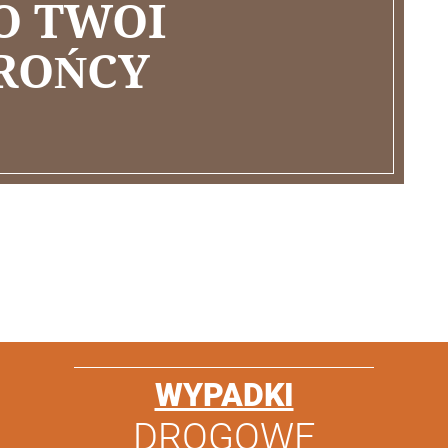
O TWOI
BROŃCY
WYPADKI
DROGOWE